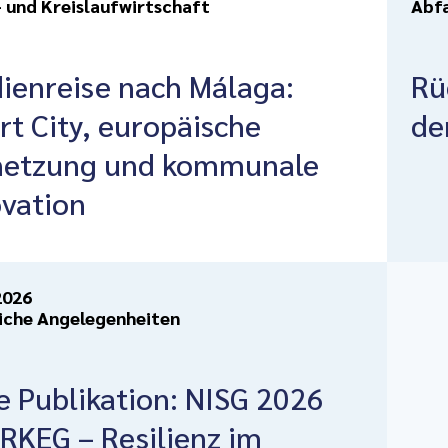
- und Kreislaufwirtschaft
Abfa
ienreise nach Málaga:
Rü
t City, europäische
de
netzung und kommunale
vation
2026
iche Angelegenheiten
 Publikation: NISG 2026
RKEG – Resilienz im