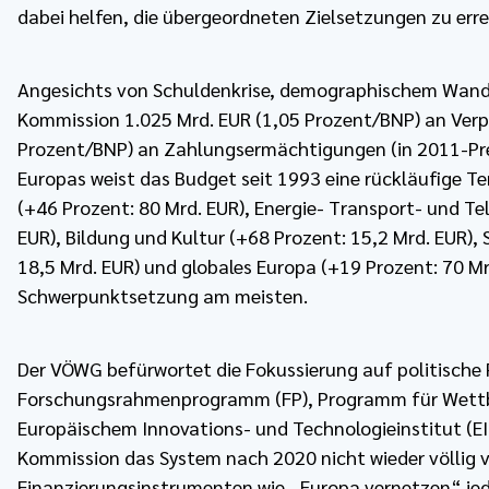
dabei helfen, die übergeordneten Zielsetzungen zu erre
Angesichts von Schuldenkrise, demographischem Wandel
Kommission 1.025 Mrd. EUR (1,05 Prozent/BNP) an Ver
Prozent/BNP) an Zahlungsermächtigungen (in 2011-Pre
Europas weist das Budget seit 1993 eine rückläufige T
(+46 Prozent: 80 Mrd. EUR), Energie- Transport- und 
EUR), Bildung und Kultur (+68 Prozent: 15,2 Mrd. EUR),
18,5 Mrd. EUR) und globales Europa (+19 Prozent: 70 Mr
Schwerpunktsetzung am meisten.
Der VÖWG befürwortet die Fokussierung auf politische
Forschungsrahmenprogramm (FP), Programm für Wettbe
Europäischem Innovations- und Technologieinstitut (E
Kommission das System nach 2020 nicht wieder völlig v
Finanzierungsinstrumenten wie „Europa vernetzen“ jed