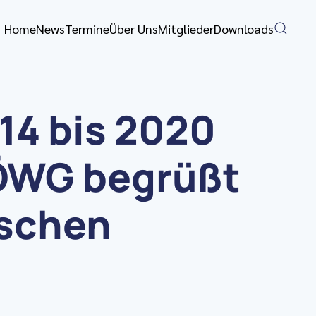
Home
News
Termine
Über Uns
Mitglieder
Downloads
14 bis 2020
VÖWG begrüßt
ischen