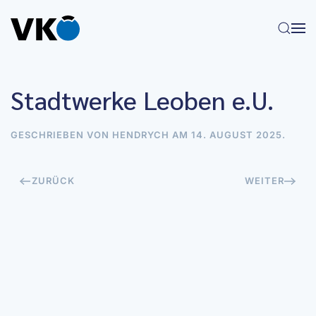
Zum Hauptinhalt springen
Stadtwerke Leoben e.U.
GESCHRIEBEN VON
HENDRYCH
AM
14. AUGUST 2025
.
ZURÜCK
WEITER