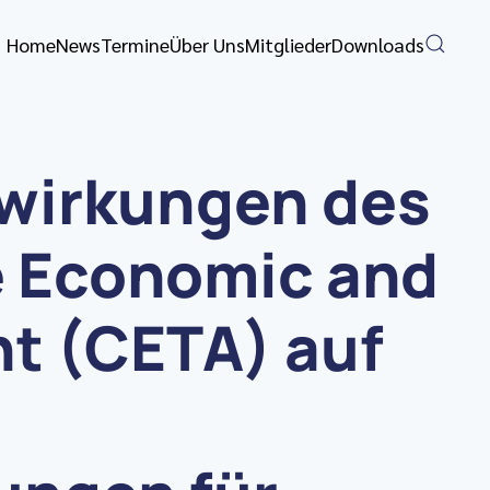
Home
News
Termine
Über Uns
Mitglieder
Downloads
swirkungen des
 Economic and
t (CETA) auf