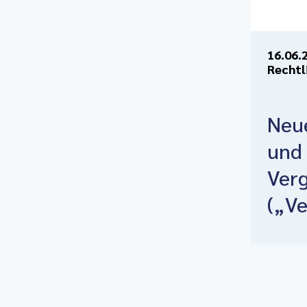
16.06.
Rechtl
Neue
und 
Ver
(„V