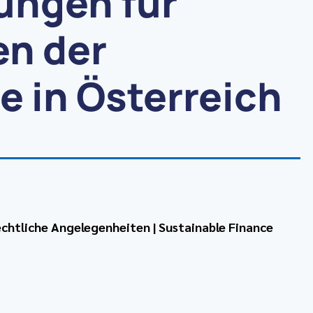
ngen für
en der
e in Österreich
chtliche Angelegenheiten
|
Sustainable Finance